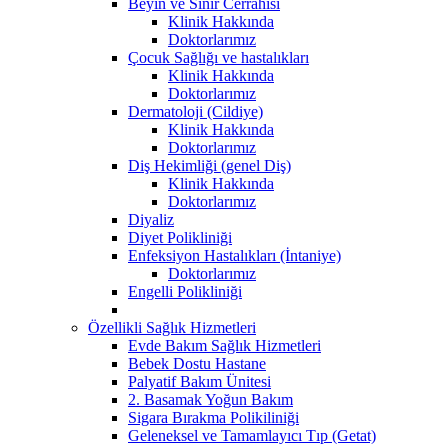
Beyin ve Sinir Cerrahisi
Klinik Hakkında
Doktorlarımız
Çocuk Sağlığı ve hastalıkları
Klinik Hakkında
Doktorlarımız
Dermatoloji (Cildiye)
Klinik Hakkında
Doktorlarımız
Diş Hekimliği (genel Diş)
Klinik Hakkında
Doktorlarımız
Diyaliz
Diyet Polikliniği
Enfeksiyon Hastalıkları (İntaniye)
Doktorlarımız
Engelli Polikliniği
Özellikli Sağlık Hizmetleri
Evde Bakım Sağlık Hizmetleri
Bebek Dostu Hastane
Palyatif Bakım Ünitesi
2. Basamak Yoğun Bakım
Sigara Bırakma Polikiliniği
Geleneksel ve Tamamlayıcı Tıp (Getat)