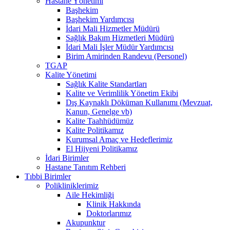
Hastane Yönetimi
Başhekim
Başhekim Yardımcısı
İdari Mali Hizmetler Müdürü
Sağlık Bakım Hizmetleri Müdürü
İdari Mali İşler Müdür Yardımcısı
Birim Amirinden Randevu (Personel)
TGAP
Kalite Yönetimi
Sağlık Kalite Standartları
Kalite ve Verimlilik Yönetim Ekibi
Dış Kaynaklı Döküman Kullanımı (Mevzuat,
Kanun, Genelge vb)
Kalite Taahhüdümüz
Kalite Politikamız
Kurumsal Amaç ve Hedeflerimiz
El Hijyeni Politikamız
İdari Birimler
Hastane Tanıtım Rehberi
Tıbbi Birimler
Polikliniklerimiz
Aile Hekimliği
Klinik Hakkında
Doktorlarımız
Akupunktur