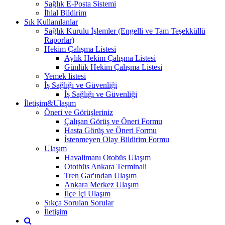
Sağlık E-Posta Sistemi
İhlal Bildirim
Sık Kullanılanlar
Sağlık Kurulu İşlemler (Engelli ve Tam Teşekküllü
Raporlar)
Hekim Çalışma Listesi
Aylık Hekim Çalışma Listesi
Günlük Hekim Çalışma Listesi
Yemek listesi
İş Sağlığı ve Güvenliği
İş Sağlığı ve Güvenliği
İletişim&Ulaşım
Öneri ve Görüşleriniz
Çalışan Görüş ve Öneri Formu
Hasta Görüş ve Öneri Formu
İstenmeyen Olay Bildirim Formu
Ulaşım
Havalimanı Otobüs Ulaşım
Ototbüs Ankara Terminali
Tren Gar'ından Ulaşım
Ankara Merkez Ulaşım
İlçe İçi Ulaşım
Sıkça Sorulan Sorular
İletişim