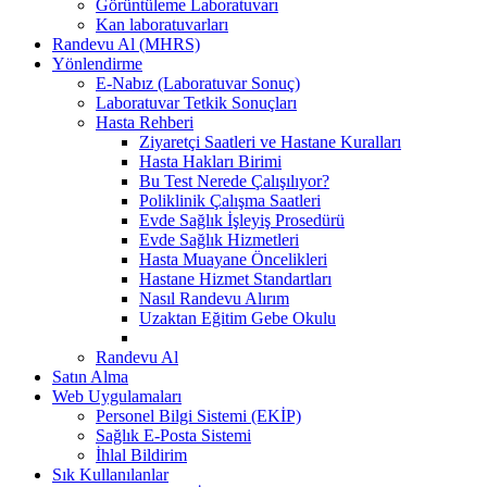
Görüntüleme Laboratuvarı
Kan laboratuvarları
Randevu Al (MHRS)
Yönlendirme
E-Nabız (Laboratuvar Sonuç)
Laboratuvar Tetkik Sonuçları
Hasta Rehberi
Ziyaretçi Saatleri ve Hastane Kuralları
Hasta Hakları Birimi
Bu Test Nerede Çalışılıyor?
Poliklinik Çalışma Saatleri
Evde Sağlık İşleyiş Prosedürü
Evde Sağlık Hizmetleri
Hasta Muayane Öncelikleri
Hastane Hizmet Standartları
Nasıl Randevu Alırım
Uzaktan Eğitim Gebe Okulu
Randevu Al
Satın Alma
Web Uygulamaları
Personel Bilgi Sistemi (EKİP)
Sağlık E-Posta Sistemi
İhlal Bildirim
Sık Kullanılanlar