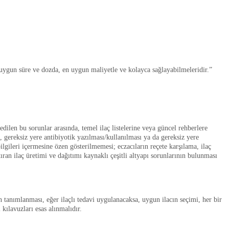
 uygun süre ve dozda, en uygun maliyetle ve kolayca sağlayabilmeleridir.”
edilen bu sorunlar arasında, temel ilaç listelerine veya güncel rehberlere
, gereksiz yere antibiyotik yazılması/kullanılması ya da gereksiz yere
lgileri içermesine özen gösterilmemesi; eczacıların reçete karşılama, ilaç
ran ilaç üretimi ve dağıtımı kaynaklı çeşitli altyapı sorunlarının bulunması
n tanımlanması, eğer ilaçlı tedavi uygulanacaksa, uygun ilacın seçimi, her bir
ılavuzları esas alınmalıdır.