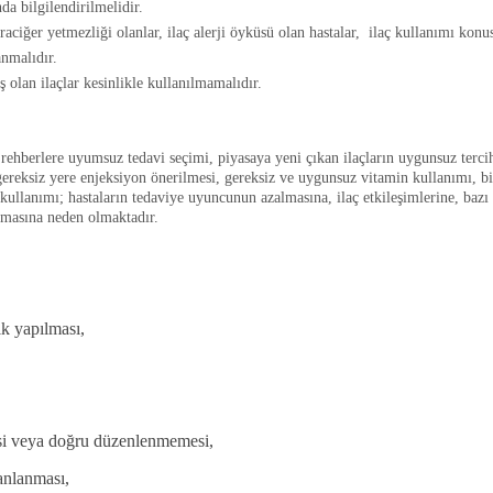
nda bilgilendirilmelidir.
ciğer yetmezliği olanlar, ilaç alerji öyküsü olan hastalar, ilaç kullanımı konu
nmalıdır.
 olan ilaçlar kesinlikle kullanılmamalıdır.
ik rehberlere uyumsuz tedavi seçimi, piyasaya yeni çıkan ilaçların uygunsuz ter
ereksiz yere enjeksiyon önerilmesi, gereksiz ve uygunsuz vitamin kullanımı, bilin
kullanımı; hastaların tedaviye uyuncunun azalmasına, ilaç etkileşimlerine, bazı i
rtmasına neden olmaktadır.
k yapılması,
esi veya doğru düzenlenmemesi,
anlanması,