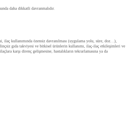
sunda daha dikkatli davranmalıdır.
cihi, ilaç kullanımında özensiz davranılması (uygulama yolu, süre, doz…),
çsiz gıda takviyesi ve bitkisel ürünlerin kullanımı, ilaç-ilaç etkileşimleri ve
laçlara karşı direnç gelişmesine, hastalıkların tekrarlamasına ya da