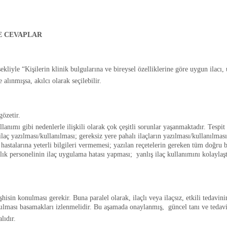
VE CEVAPLAR
liyle “Kişilerin klinik bulgularına ve bireysel özelliklerine göre uygun ilacı,
 alınmışsa, akılcı olarak seçilebilir.
gözetir.
lanımı gibi nedenlerle ilişkili olarak çok çeşitli sorunlar yaşanmaktadır. Tespit 
laç yazılması/kullanılması; gereksiz yere pahalı ilaçların yazılması/kullanılması
astalarına yeterli bilgileri vermemesi; yazılan reçetelerin gereken tüm doğru bi
k personelinin ilaç uygulama hatası yapması; yanlış ilaç kullanımını kolaylaştı
sin konulması gerekir. Buna paralel olarak, ilaçlı veya ilaçsız, etkili tedavini
ılması basamakları izlenmelidir. Bu aşamada onaylanmış, güncel tanı ve tedavi k
lıdır.