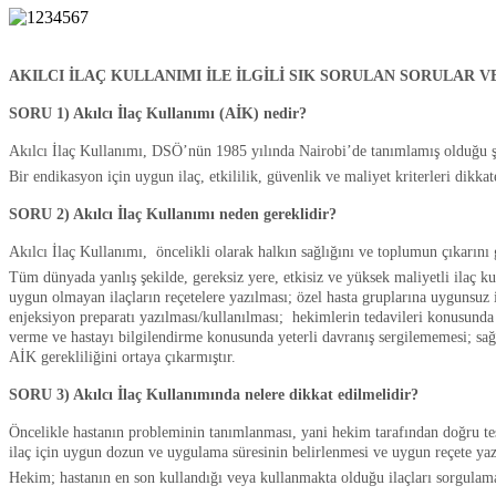
AKILCI İLAÇ KULLANIMI İLE İLGİLİ SIK SORULAN SORULAR 
SORU 1) Akılcı İlaç Kullanımı (AİK) nedir?
Akılcı İlaç Kullanımı, DSÖ’nün 1985 yılında Nairobi’de tanımlamış olduğu şek
Bir endikasyon için uygun ilaç, etkililik, güvenlik ve maliyet kriterleri dikkate
SORU 2) Akılcı İlaç Kullanımı neden gereklidir?
Akılcı İlaç Kullanımı, öncelikli olarak halkın sağlığını ve toplumun çıkarını 
Tüm dünyada yanlış şekilde, gereksiz yere, etkisiz ve yüksek maliyetli ilaç kul
uygun olmayan ilaçların reçetelere yazılması; özel hasta gruplarına uygunsuz i
enjeksiyon preparatı yazılması/kullanılması; hekimlerin tedavileri konusunda h
verme ve hastayı bilgilendirme konusunda yeterli davranış sergilememesi; sağlı
AİK gerekliliğini ortaya çıkarmıştır.
SORU 3) Akılcı İlaç Kullanımında nelere dikkat edilmelidir?
Öncelikle hastanın probleminin tanımlanması, yani hekim tarafından doğru teşhi
ilaç için uygun dozun ve uygulama süresinin belirlenmesi ve uygun reçete yaz
Hekim; hastanın en son kullandığı veya kullanmakta olduğu ilaçları sorgulama