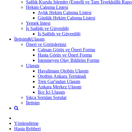
Sağlık Kurulu İşlemler (Engelli ve Tam Teşekküllü Rapor
Hekim Çalışma Listesi
Aylık Hekim Çalışma Listesi
Günlük Hekim Çalışma Listesi
Yemek listesi
İş Sağlığı ve Güvenliği
İş Sağlığı ve Güvenliği
İletişim&Ulaşım
Öneri ve Görüşleriniz
Çalışan Görüş ve Öneri Formu
Hasta Görüş ve Öneri Formu
İstenmeyen Olay Bildirim Formu
Ulaşım
Havalimanı Otobüs Ulaşım
Ototbüs Ankara Terminali
Tren Gar'ından Ulaşım
Ankara Merkez Ulaşım
İlçe İçi Ulaşım
Sıkça Sorulan Sorular
İletişim
Yönlendirme
Hasta Rehberi