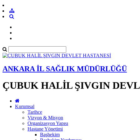
ANKARA İL SAĞLIK MÜDÜRLÜĞÜ
ÇUBUK HALİL ŞIVGIN DEV
Kurumsal
Tarihçe
Vizyon & Misyon
Organizasyon Yapısı
Hastane Yönetimi
Başhekim