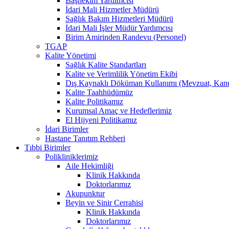
Başhekim Yardımcısı
İdari Mali Hizmetler Müdürü
Sağlık Bakım Hizmetleri Müdürü
İdari Mali İşler Müdür Yardımcısı
Birim Amirinden Randevu (Personel)
TGAP
Kalite Yönetimi
Sağlık Kalite Standartları
Kalite ve Verimlilik Yönetim Ekibi
Dış Kaynaklı Döküman Kullanımı (Mevzuat, Kanu
Kalite Taahhüdümüz
Kalite Politikamız
Kurumsal Amaç ve Hedeflerimiz
El Hijyeni Politikamız
İdari Birimler
Hastane Tanıtım Rehberi
Tıbbi Birimler
Polikliniklerimiz
Aile Hekimliği
Klinik Hakkında
Doktorlarımız
Akupunktur
Beyin ve Sinir Cerrahisi
Klinik Hakkında
Doktorlarımız