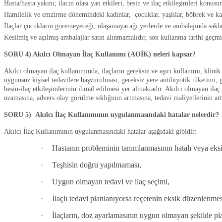
Hasta/hasta yakını; ilacın olası yan etkileri, besin ve ilaç etkileşimleri konusu
Hamilelik ve emzirme dönemindeki kadınlar, çocuklar, yaşlılar, böbrek ve kara
İlaçlar çocukların göremeyeceği, ulaşamayacağı yerlerde ve ambalajında sakla
Kesilmiş ve açılmış ambalajlar satın alınmamalıdır, son kullanma tarihi geçmiş
SORU 4) Akılcı Olmayan İlaç Kullanımı (AOİK) neleri kapsar?
Akılcı olmayan ilaç kullanımında; ilaçların gereksiz ve aşırı kullanımı, klin
uygunsuz kişisel tedavilere başvurulması, gereksiz yere antibiyotik tüketimi, g
besin-ilaç etkileşimlerinin ihmal edilmesi yer almaktadır. Akılcı olmayan ilaç 
uzamasına, advers olay görülme sıklığının artmasına, tedavi maliyetlerinin a
SORU 5) Akılcı İlaç Kullanımının uygulanmasındaki hatalar nelerdir?
Akılcı İlaç Kullanımının uygulanmasındaki hatalar aşağıdaki gibidir:
·
Hastanın probleminin tanımlanmasının hatalı veya eksi
·
Teşhisin doğru yapılmaması,
·
Uygun olmayan tedavi ve ilaç seçimi,
·
İlaçlı tedavi planlanıyorsa reçetenin eksik düzenlenm
·
İlaçların, doz ayarlamasının uygun olmayan şekilde pl