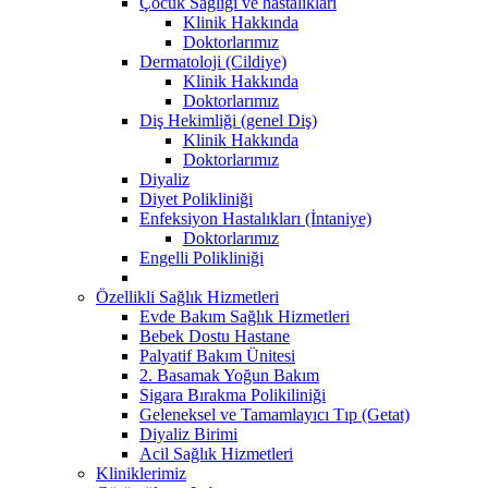
Çocuk Sağlığı ve hastalıkları
Klinik Hakkında
Doktorlarımız
Dermatoloji (Cildiye)
Klinik Hakkında
Doktorlarımız
Diş Hekimliği (genel Diş)
Klinik Hakkında
Doktorlarımız
Diyaliz
Diyet Polikliniği
Enfeksiyon Hastalıkları (İntaniye)
Doktorlarımız
Engelli Polikliniği
Özellikli Sağlık Hizmetleri
Evde Bakım Sağlık Hizmetleri
Bebek Dostu Hastane
Palyatif Bakım Ünitesi
2. Basamak Yoğun Bakım
Sigara Bırakma Polikiliniği
Geleneksel ve Tamamlayıcı Tıp (Getat)
Diyaliz Birimi
Acil Sağlık Hizmetleri
Kliniklerimiz