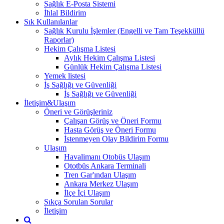
Sağlık E-Posta Sistemi
İhlal Bildirim
Sık Kullanılanlar
Sağlık Kurulu İşlemler (Engelli ve Tam Teşekküllü
Raporlar)
Hekim Çalışma Listesi
Aylık Hekim Çalışma Listesi
Günlük Hekim Çalışma Listesi
Yemek listesi
İş Sağlığı ve Güvenliği
İş Sağlığı ve Güvenliği
İletişim&Ulaşım
Öneri ve Görüşleriniz
Çalışan Görüş ve Öneri Formu
Hasta Görüş ve Öneri Formu
İstenmeyen Olay Bildirim Formu
Ulaşım
Havalimanı Otobüs Ulaşım
Ototbüs Ankara Terminali
Tren Gar'ından Ulaşım
Ankara Merkez Ulaşım
İlçe İçi Ulaşım
Sıkça Sorulan Sorular
İletişim