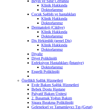
Beyin ve Sinir Cerrahisi
Klinik Hakkında
Doktorlarımız
Çocuk Sağlığı ve hastalıkları
Klinik Hakkında
Doktorlarımız
Dermatoloji (Cildiye)
Klinik Hakkında
Doktorlarımız
Diş Hekimliği (genel Diş)
Klinik Hakkında
Doktorlarımız
Diyaliz
Diyet Polikliniği
Enfeksiyon Hastalıkları (İntaniye)
Doktorlarımız
Engelli Polikliniği
Özellikli Sağlık Hizmetleri
Evde Bakım Sağlık Hizmetleri
Bebek Dostu Hastane
Palyatif Bakım Ünitesi
2. Basamak Yoğun Bakım
Sigara Bırakma Polikiliniği
Geleneksel ve Tamamlayıcı Tıp (Getat)