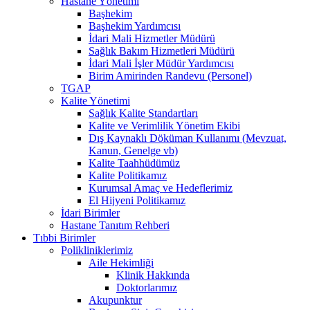
Hastane Yönetimi
Başhekim
Başhekim Yardımcısı
İdari Mali Hizmetler Müdürü
Sağlık Bakım Hizmetleri Müdürü
İdari Mali İşler Müdür Yardımcısı
Birim Amirinden Randevu (Personel)
TGAP
Kalite Yönetimi
Sağlık Kalite Standartları
Kalite ve Verimlilik Yönetim Ekibi
Dış Kaynaklı Döküman Kullanımı (Mevzuat,
Kanun, Genelge vb)
Kalite Taahhüdümüz
Kalite Politikamız
Kurumsal Amaç ve Hedeflerimiz
El Hijyeni Politikamız
İdari Birimler
Hastane Tanıtım Rehberi
Tıbbi Birimler
Polikliniklerimiz
Aile Hekimliği
Klinik Hakkında
Doktorlarımız
Akupunktur